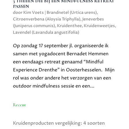
3 THEEËN DIE BIJ EEN MINDFULNESS RETREAT
PASSEN
door
Kim Voets
|
Brandnetel (Urtica urens)
,
Citroenverbena (Aloysia Triphylla)
,
Jeneverbes
(Juniperus communis)
,
Kruidenthee
,
Kruidenweetjes
,
Lavendel (Lavandula angustifolia)
Op zondag 17 september jl. organiseerde ik
samen met yogadocent Bernadet Hemmen
een eendaags retreat genaamd “Mindful
Experience Drenthe” in Oosterhesselen. Mijn
rol was onder andere het verzorgen van een
outdoor mindfulness sessie en een...
Recent
Kruidenproducten vergelijking: 4 soorten