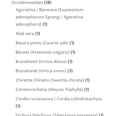
Kruidenweetjes
(18)
Ageratina / Banmara (Eupatorium
adenophorum Spreng / Ageratina
adenophora)
(1)
Aloë vera
(1)
Basora pretu (Zwarte salie
(1)
Bijvoet (Artemisia vulgaris)
(1)
Brandnetel (Urtica dioica)
(1)
Brandnetel (Urtica urens)
(3)
Chiretta Chiraito (Swertia chirata)
(1)
Citroenverbena (Aloysia Triphylla)
(1)
Cordia curassavica / Cordia cylindrotachya)
(1)
Dichroa febrifuga (Tibetaanse hortensia)
(1)