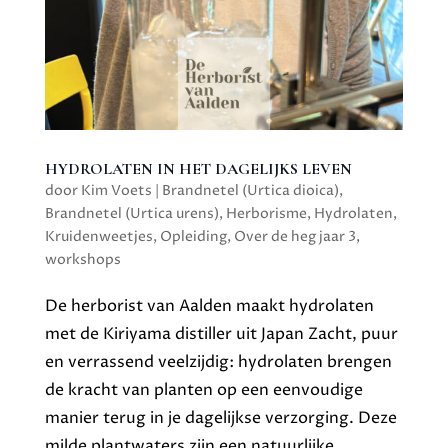
HYDROLATEN IN HET DAGELIJKS LEVEN
door
Kim Voets
|
Brandnetel (Urtica dioica)
,
Brandnetel (Urtica urens)
,
Herborisme
,
Hydrolaten
,
Kruidenweetjes
,
Opleiding
,
Over de heg jaar 3
,
workshops
De herborist van Aalden maakt hydrolaten
met de Kiriyama distiller uit Japan Zacht, puur
en verrassend veelzijdig: hydrolaten brengen
de kracht van planten op een eenvoudige
manier terug in je dagelijkse verzorging. Deze
milde plantwaters zijn een natuurlijke...