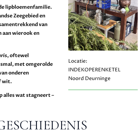
t de lipbloemenfamilie.
andse Zeegebied en
, samentrekkend van
n aan wierook en
ris
, oftewel
Locatie:
en smal, met omgerolde
INDEKOPERENKETEL
 van onderen
Noord Deurninge
 wit.
 alles wat stagneert –
GESCHIEDENIS