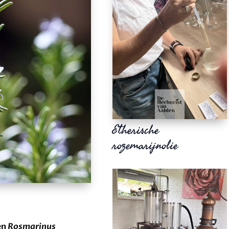
Etherische
rozemarijnolie
en
Rosmarinus