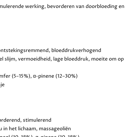
imulerende werking, bevorderen van doorbloeding en
 ontstekingsremmend, bloeddrukverhogend
el slijm, vermoeidheid, lage bloeddruk, moeite om op
amfer (5–15%), α-pinene (12–30%)
je
orderend, stimulerend
u in het lichaam, massageoliën