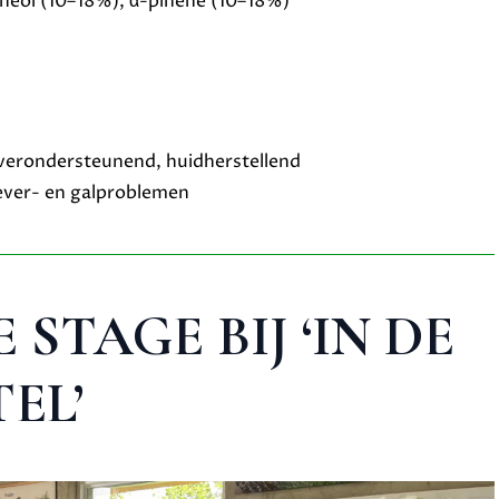
ineol (10–18%), α-pinene (10–18%)
everondersteunend, huidherstellend
lever- en galproblemen
STAGE BIJ ‘IN DE
EL’