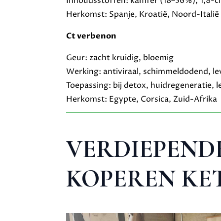
Inhoudsstoffen: kamfer (18–36%), 1,8-c
Herkomst: Spanje, Kroatië, Noord-Italië
Ct verbenon
Geur: zacht kruidig, bloemig
Werking: antiviraal, schimmeldodend, l
Toepassing: bij detox, huidregeneratie, 
Herkomst: Egypte, Corsica, Zuid-Afrika
VERDIEPENDE 
KOPEREN KET