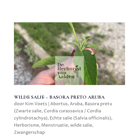
WILDE SALIE – BASORA PRETO ARUBA
door
Kim Voets
|
Abortus
,
Aruba
,
Basora pretu
(Zwarte salie
,
Cordia curassavica / Cordia
cylindrotachya)
,
Echte salie (Salvia officinalis)
,
Herborisme
,
Menstruatie
,
wilde salie
,
Zwangerschap