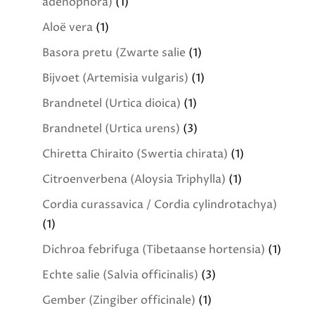
adenophora)
(1)
Aloë vera
(1)
Basora pretu (Zwarte salie
(1)
Bijvoet (Artemisia vulgaris)
(1)
Brandnetel (Urtica dioica)
(1)
Brandnetel (Urtica urens)
(3)
Chiretta Chiraito (Swertia chirata)
(1)
Citroenverbena (Aloysia Triphylla)
(1)
Cordia curassavica / Cordia cylindrotachya)
(1)
Dichroa febrifuga (Tibetaanse hortensia)
(1)
Echte salie (Salvia officinalis)
(3)
Gember (Zingiber officinale)
(1)