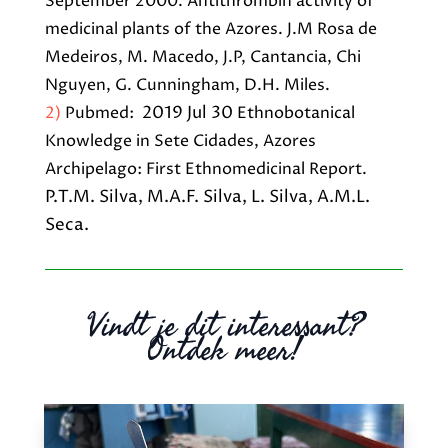
September 2000.
Antithrombin activity of
medicinal plants of the Azores. J.M Rosa de
Medeiros, M. Macedo, J.P, Cantancia, Chi
Nguyen, G. Cunningham, D.H. Miles.
2019 Jul 30
2)
Pubmed:
Ethnobotanical
Knowledge in Sete Cidades, Azores
Archipelago: First Ethnomedicinal Repor
t.
P.T.M. Silva,
M.A.F. Silva
,
L. Silva
,
A.M.L.
Seca.
Vindt je dit interessant?
Ontdek meer!