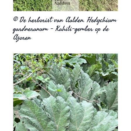
© De herborist van Aalden. Hedychium
gardneranum – Kahili-gember op de
Azoren