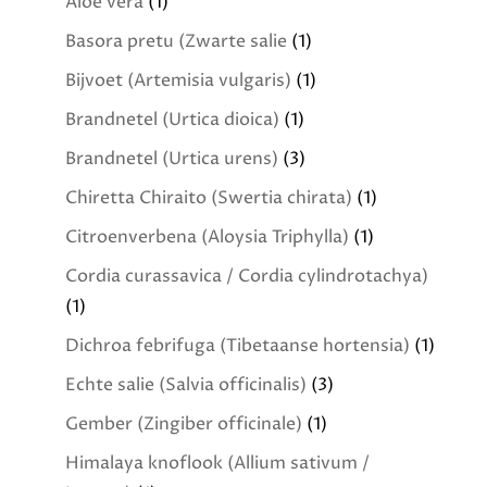
Aloë vera
(1)
Basora pretu (Zwarte salie
(1)
Bijvoet (Artemisia vulgaris)
(1)
Brandnetel (Urtica dioica)
(1)
Brandnetel (Urtica urens)
(3)
Chiretta Chiraito (Swertia chirata)
(1)
Citroenverbena (Aloysia Triphylla)
(1)
Cordia curassavica / Cordia cylindrotachya)
(1)
Dichroa febrifuga (Tibetaanse hortensia)
(1)
Echte salie (Salvia officinalis)
(3)
Gember (Zingiber officinale)
(1)
Himalaya knoflook (Allium sativum /