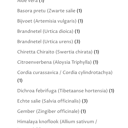
Aloë vera
(1)
Basora pretu (Zwarte salie
(1)
Bijvoet (Artemisia vulgaris)
(1)
Brandnetel (Urtica dioica)
(1)
Brandnetel (Urtica urens)
(3)
Chiretta Chiraito (Swertia chirata)
(1)
Citroenverbena (Aloysia Triphylla)
(1)
Cordia curassavica / Cordia cylindrotachya)
(1)
Dichroa febrifuga (Tibetaanse hortensia)
(1)
Echte salie (Salvia officinalis)
(3)
Gember (Zingiber officinale)
(1)
Himalaya knoflook (Allium sativum /