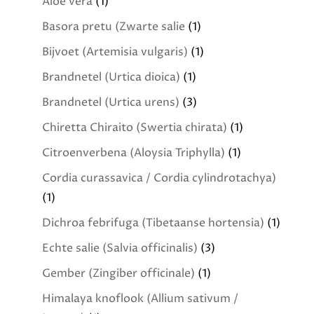
Aloë vera
(1)
Basora pretu (Zwarte salie
(1)
Bijvoet (Artemisia vulgaris)
(1)
Brandnetel (Urtica dioica)
(1)
Brandnetel (Urtica urens)
(3)
Chiretta Chiraito (Swertia chirata)
(1)
Citroenverbena (Aloysia Triphylla)
(1)
Cordia curassavica / Cordia cylindrotachya)
(1)
Dichroa febrifuga (Tibetaanse hortensia)
(1)
Echte salie (Salvia officinalis)
(3)
Gember (Zingiber officinale)
(1)
Himalaya knoflook (Allium sativum /