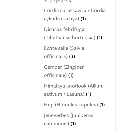
Triphylla)
(1)
Cordia curassavica / Cordia
cylindrotachya)
(1)
Dichroa febrifuga
(Tibetaanse hortensia)
(1)
Echte salie (Salvia
officinalis)
(3)
Gember (Zingiber
officinale)
(1)
Himalaya knoflook (Allium
sativum / Lasuna)
(1)
Hop (Humulus Lupulus)
(1)
Jeneverbes (Juniperus
communis)
(1)