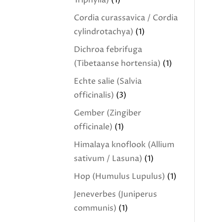
Triphylla)
(1)
Cordia curassavica / Cordia
cylindrotachya)
(1)
Dichroa febrifuga
(Tibetaanse hortensia)
(1)
Echte salie (Salvia
officinalis)
(3)
Gember (Zingiber
officinale)
(1)
Himalaya knoflook (Allium
sativum / Lasuna)
(1)
Hop (Humulus Lupulus)
(1)
Jeneverbes (Juniperus
communis)
(1)